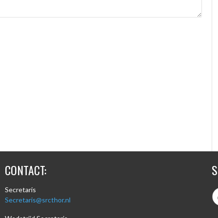
CONTACT:
S
Secretaris
Secretaris@srcthor.nl