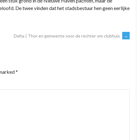
 een stuk grond in de Nieuwe Haven pachten, maar de
loofd. De twee vinden dat het stadsbestuur hen geen eerlijke
Delta | Thor en gemeente voor de rechter om clubhuis
→
 marked
*