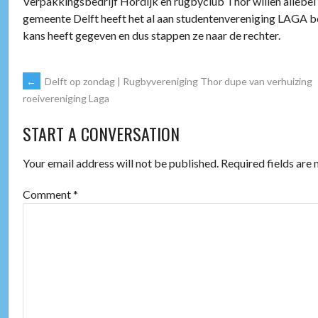
Verpakkingsbedrijf Hordijk en rugbyclub Thor willen allebei
gemeente Delft heeft het al aan studentenvereniging LAGA be
kans heeft gegeven en dus stappen ze naar de rechter.
POST
←
Delft op zondag | Rugbyvereniging Thor dupe van verhuizing
roeivereniging Laga
NAVIGATION
START A CONVERSATION
Your email address will not be published.
Required fields are
Comment
*