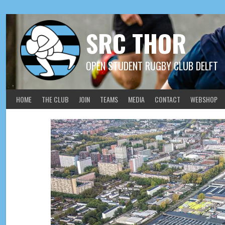
Skip
to
content
SRC THOR
OPEN STUDENT RUGBY CLUB DELFT
HOME
THE CLUB
JOIN
TEAMS
MEDIA
CONTACT
WEBSHOP