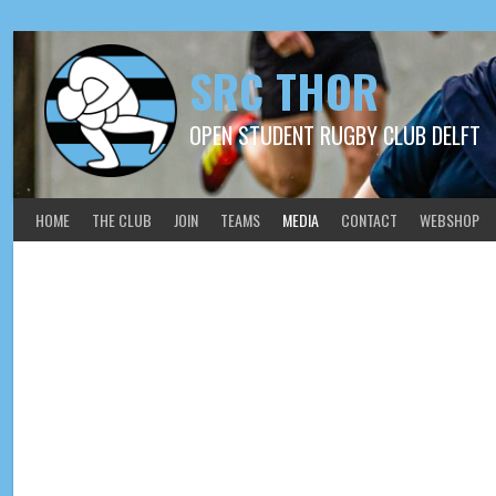
SRC THOR
OPEN STUDENT RUGBY CLUB DELFT
HOME
THE CLUB
JOIN
TEAMS
MEDIA
CONTACT
WEBSHOP
2019-02-24 Thor 2 – RSRC