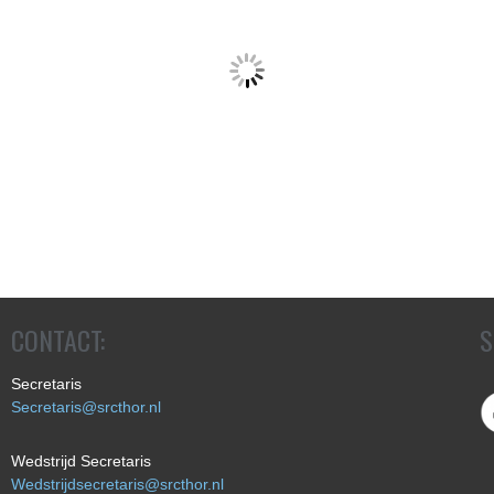
CONTACT:
S
Secretaris
Secretaris@srcthor.nl
Wedstrijd Secretaris
Wedstrijdsecretaris@srcthor.nl