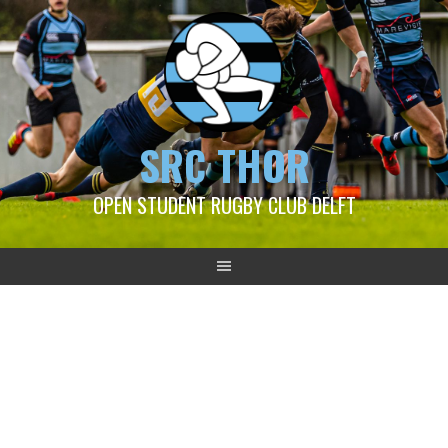
SRC THOR
OPEN STUDENT RUGBY CLUB DELFT
2025-01-19 Blue Beez –
Foeste Moiden