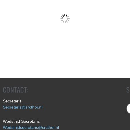
CONTACT:
S
Secretaris
Secretaris@srcthor.nl
Wedstrijd Secretaris
Wedstrijdsecretaris@srcthor.nl