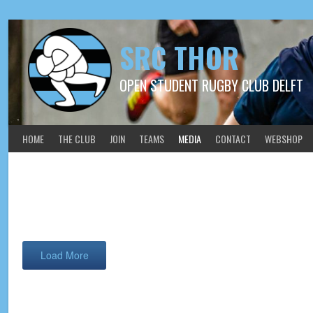
SRC THOR
OPEN STUDENT RUGBY CLUB DELFT
HOME
THE CLUB
JOIN
TEAMS
MEDIA
CONTACT
WEBSHOP
2024-06 Thor dames op Am
Load More