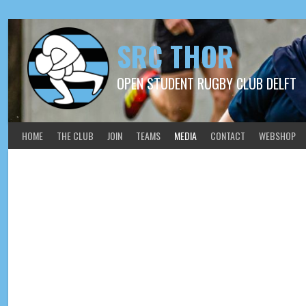
SRC THOR
OPEN STUDENT RUGBY CLUB DELFT
HOME
THE CLUB
JOIN
TEAMS
MEDIA
CONTACT
WEBSHOP
2019-11-03 Thor 1 – Diok 4