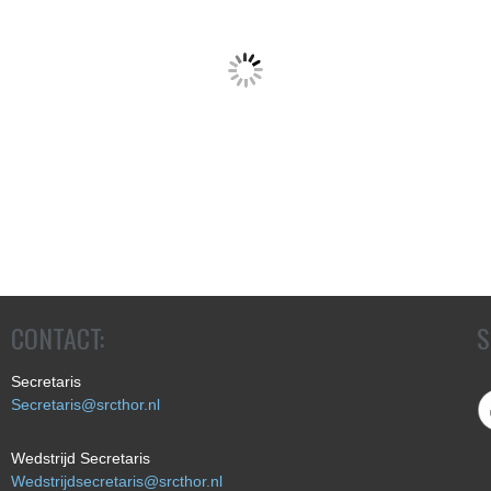
CONTACT:
S
Secretaris
Secretaris@srcthor.nl
Wedstrijd Secretaris
Wedstrijdsecretaris@srcthor.nl