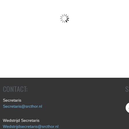
CONTACT:
S
Secretaris
Secretaris@srcthor.nl
Wedstrijd Secretaris
Wedstrijdsecretaris@srcthor.nl