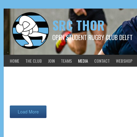
SRC THOR
OPEN STUDENT RUGBY CLUB DELFT
HOME
THE CLUB
JOIN
TEAMS
MEDIA
CONTACT
WEBSHOP
2026-06-13_14 Thordames
Load More