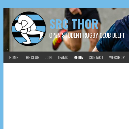
SRC THOR
OPEN STUDENT RUGBY CLUB DELFT
HOME
THE CLUB
JOIN
TEAMS
MEDIA
CONTACT
WEBSHOP
2023-04-16 Thor 1 – RC Ho