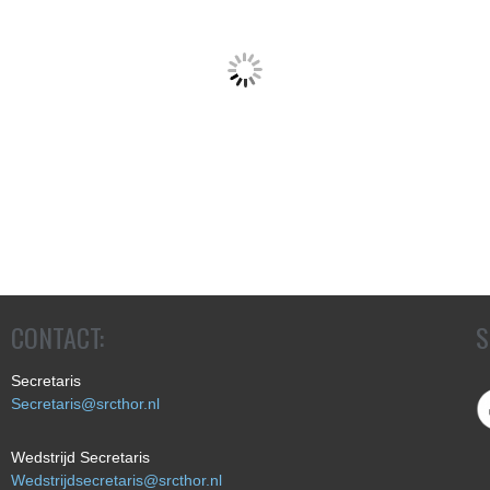
CONTACT:
S
Secretaris
Secretaris@srcthor.nl
Wedstrijd Secretaris
Wedstrijdsecretaris@srcthor.nl