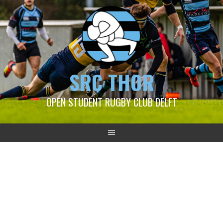
SRC THOR
OPEN STUDENT RUGBY CLUB DELFT
2022-02-06 Delftse dames
– RRC