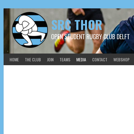
SRC THOR
OPEN STUDENT RUGBY CLUB DELFT
HOME
THE CLUB
JOIN
TEAMS
MEDIA
CONTACT
WEBSHOP
2022-05-01 Delftbokaal he