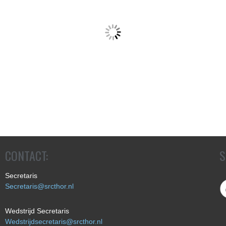
CONTACT:
S
Secretaris
Secretaris@srcthor.nl
Wedstrijd Secretaris
Wedstrijdsecretaris@srcthor.nl