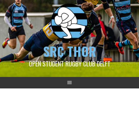
SRC THOR
OPEN STUDENT RUGBY CLUB DELFT
2026-02-08 Blue Beez –
Greate Tryn D1